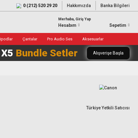
0 (212) 520 29 20
Hakkımızda
Banka Bilgileri
Merhaba, Giriş Yap
Hesabım
Sepetim
ripodlar
Çantalar
Pro Audio Ses
Aksesuarlar
0 X5
Bundle Setler
Alışverişe Başla
Türkiye Yetkili Satıcısı