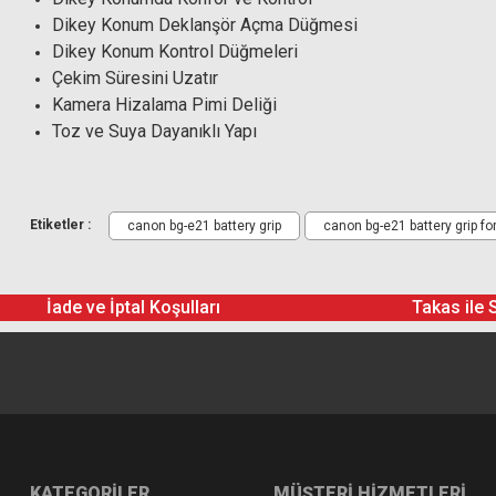
Dikey Konum Deklanşör Açma Düğmesi
Dikey Konum Kontrol Düğmeleri
Çekim Süresini Uzatır
Kamera Hizalama Pimi Deliği
Toz ve Suya Dayanıklı Yapı
Canon BG-E21 Battery Grip Canon EOS 6D Mark II i
Etiketler :
canon bg-e21 battery grip
canon bg-e21 battery grip fo
İade ve İptal Koşulları
Takas ile 
KATEGORİLER
MÜŞTERİ HİZMETLERİ