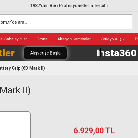
1987'den Beri Profesyonellerin Tercihi
l Sabitleyiciler
Drone
Aksiyon Kameraları
Stüdyo & Işık
T
tler
Insta36
Alışverişe Başla
tery Grip (6D Mark II)
Mark II)
6.929,00 TL