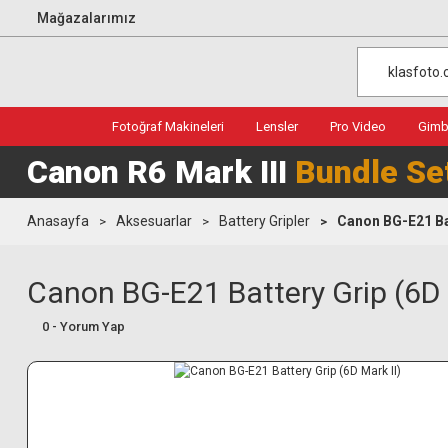
Mağazalarımız
Fotoğraf Makineleri
Lensler
Pro Video
Gimba
Canon R6 Mark III
Bundle Se
Anasayfa
Aksesuarlar
Battery Gripler
Canon BG-E21 Bat
Canon BG-E21 Battery Grip (6D 
0 - Yorum Yap