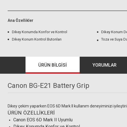
Ana Özellikler
Dikey Konumda Konfor ve Kontrol
Dikey Konum D
Dikey Konum Kontrol Butonları
Toza ve Suya Da
ÜRÜN BILGISI
YORUMLAR
Canon BG-E21 Battery Grip
Dikey çekim yaparken EOS 6D Mark II kullanım deneyiminizi iyileştir
ÜRÜN ÖZELLİKLERİ
Canon EOS 6D Mark II Uyumlu
Dikey Konumda Konfor ve Kontrol