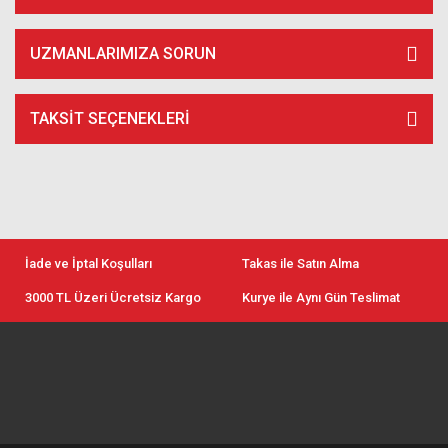
UZMANLARIMIZA SORUN
TAKSIT SEÇENEKLERI
İade ve İptal Koşulları
Takas ile Satın Alma
3000 TL Üzeri Ücretsiz Kargo
Kurye ile Aynı Gün Teslimat