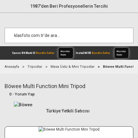
1987'den Beri Profesyonellerin Tercihi
Anasayfa
Tripodlar
Masa Üstü & Mini Tripodlar
Böwee Multi Function
Böwee Multi Function Mini Tripod
Alışverişe
Canon R6 Mark III
Bundle Setler
Inst
Başla
0 - Yorum Yap
Türkiye Yetkili Satıcısı