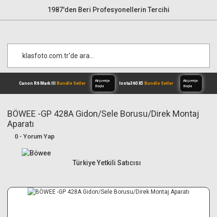
1987'den Beri Profesyonellerin Tercihi
BÖWEE -GP 428A Gidon/Sele Borusu/Direk Montaj
Aparatı
Alışverişe
0 - Yorum Yap
Canon R6 Mark III
Bundle Setler
Inst
Başla
Türkiye Yetkili Satıcısı