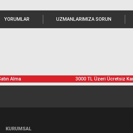
YORUMLAR
UZMANLARIMIZA SORUN
Ürün hakkında henüz soru sorulmamış.
Bu ürüne yorum yapın! Puan Kazanın
Satın Alma
3000 TL Üzeri Ücretsiz Ka
Yorum Yaz
Soru Sor
KURUMSAL