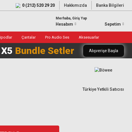
0 (212) 520 29 20
Hakkımızda
Banka Bilgileri
Merhaba, Giriş Yap
Hesabım
Sepetim
ripodlar
Çantalar
Pro Audio Ses
Aksesuarlar
0 X5
Bundle Setler
Alışverişe Başla
Türkiye Yetkili Satıcısı