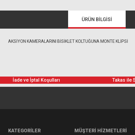
ÜRÜN BILGISI
AKSİYON KAMERALARINI BİSİKLET KOLTUĞUNA MONTE KLİPSİ
İade ve İptal Koşulları
Takas ile 
KATEGORİLER
MÜŞTERİ HİZMETLERİ