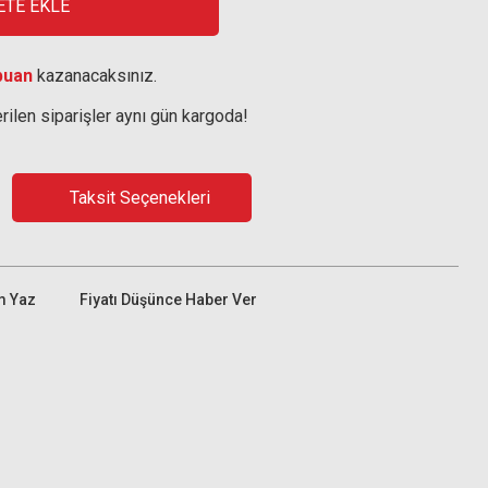
ETE EKLE
puan
kazanacaksınız.
rilen siparişler aynı gün kargoda!
Taksit Seçenekleri
m Yaz
Fiyatı Düşünce Haber Ver