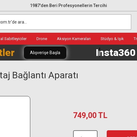
1987'den Beri Profesyonellerin Tercihi
l Sabitleyiciler
Drone
Aksiyon Kameraları
Stüdyo & Işık
T
tler
Insta36
Alışverişe Başla
aj Bağlantı Aparatı
749,00 TL