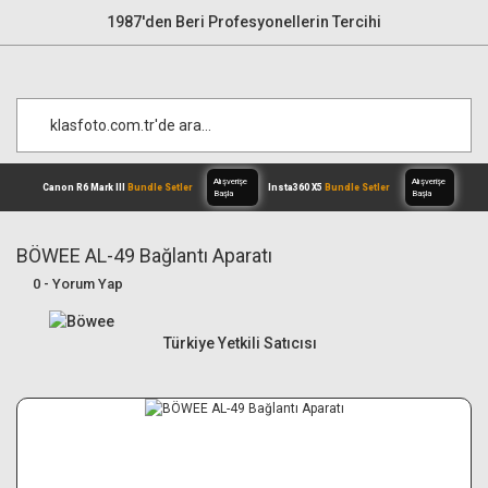
1987'den Beri Profesyonellerin Tercihi
BÖWEE AL-49 Bağlantı Aparatı
0 - Yorum Yap
Alışverişe
Canon R6 Mark III
Bundle Setler
Inst
Başla
Türkiye Yetkili Satıcısı