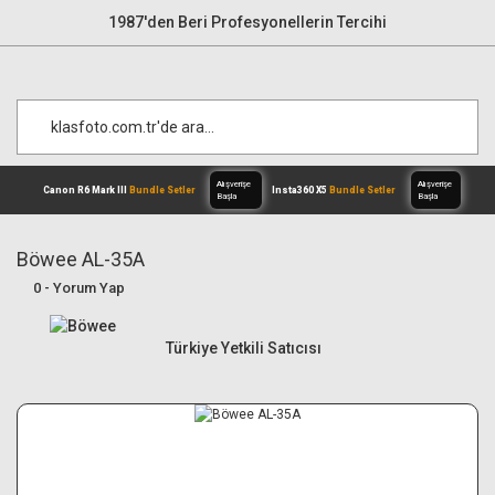
1987'den Beri Profesyonellerin Tercihi
Böwee AL-35A
0 - Yorum Yap
Alışverişe
Canon R6 Mark III
Bundle Setler
Inst
Başla
Türkiye Yetkili Satıcısı