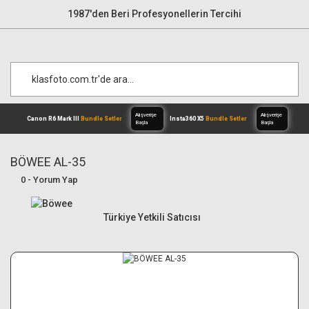
1987'den Beri Profesyonellerin Tercihi
BÖWEE AL-35
0 - Yorum Yap
Alışverişe
Canon R6 Mark III
Bundle Setler
Inst
Başla
Türkiye Yetkili Satıcısı