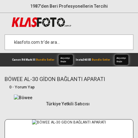
1987'den Beri Profesyonellerin Tercihi
BÖWEE AL-30 GİDON BAĞLANTI APARATI
0 - Yorum Yap
Alışverişe
Canon R6 Mark III
Bundle Setler
Inst
Başla
Türkiye Yetkili Satıcısı