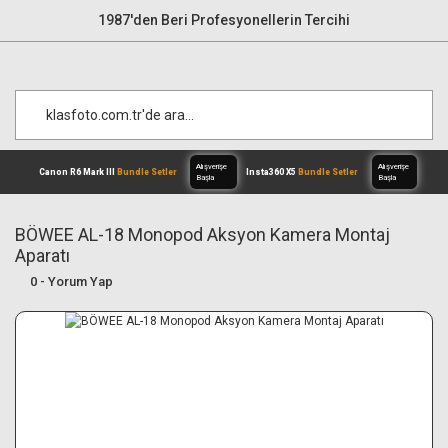
1987'den Beri Profesyonellerin Tercihi
BÖWEE AL-18 Monopod Aksyon Kamera Montaj
Aparatı
Alışverişe
0 - Yorum Yap
Canon R6 Mark III
Bundle Setler
Inst
Başla