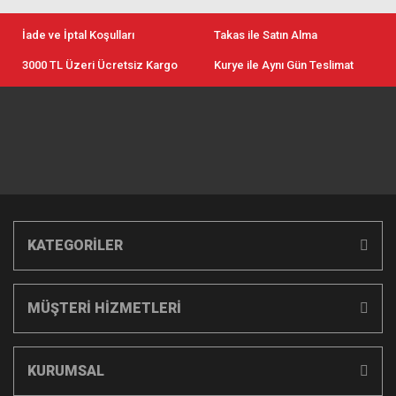
İade ve İptal Koşulları
Takas ile Satın Alma
3000 TL Üzeri Ücretsiz Kargo
Kurye ile Aynı Gün Teslimat
KATEGORİLER
MÜŞTERİ HİZMETLERİ
KURUMSAL