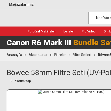
Mağazalarımız
Fotoğraf Makineleri
Lensler
Pro Video
Gimba
Canon R6 Mark III
Bundle Se
Anasayfa
Aksesuarlar
Filtreler
Filtre Setleri
Böwee 5
Böwee 58mm Filtre Seti (UV-Po
0 - Yorum Yap