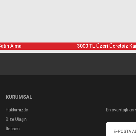
Ürün hakkında henüz soru sorulmamış.
Bu ürüne yorum yapın! Puan Kazanın
Yorum Yaz
Soru Sor
Satın Alma
3000 TL Üzeri Ücretsiz Ka
KURUMSAL
Hakkımızda
En avantajlı kam
Bize Ulaşın
İletişim