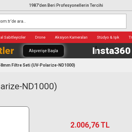
1987'den Beri Profesyonellerin Tercihi
l Sabitleyiciler
Drone
Aksiyon Kameraları
Stüdyo & Işık
T
tler
Insta36
Alışverişe Başla
8mm Filtre Seti (UV-Polarize-ND1000)
larize-ND1000)
2.006,76 TL