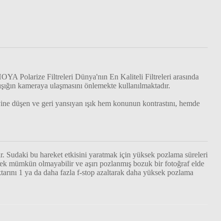
YA Polarize Filtreleri Dünya'nın En Kaliteli Filtreleri arasında
ışığın kameraya ulaşmasını önlemekte kullanılmaktadır.
yine düşen ve geri yansıyan ışık hem konunun kontrastını, hemde
ir. Sudaki bu hareket etkisini yaratmak için yüksek pozlama süreleri
mek mümkün olmayabilir ve aşırı pozlanmış bozuk bir fotoğraf elde
miktarını 1 ya da daha fazla f-stop azaltarak daha yüksek pozlama