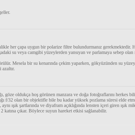
eller.
likle her çapa uygun bir polarize filtre bulundurmanız gerekmektedir. HO
 doğadaki su veya camgibi yüzeylerden yansıyan ve parlamaya sebep olan 
 görülür. Mesela bir su kenarında çekim yaparken, gökyüzünden su yüze
azaltır.
dığı, göze oldukça hoş görünen manzara ve doğa fotoğraflarını herkes bil
ı f/32 olan bir objektifle bile bu kadar yüksek pozlama süresi elde et
, aynı ışık şartlarında ve diyafram açıklığında lensten içeri giren ışık 
 2 katına çıkar. Böylece suyun hareket etkisi sağlanabilir.