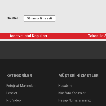
1 Adet UV Filtre
1 Adet Polarize Filtre
1 Adet ND1000 Filtre
Etiketler :
58mm uv filtre seti
1 Adet Filtre Çantası
İade ve İptal Koşulları
Takas ile 
KATEGORİLER
MÜŞTERİ HİZMETLERİ
Fotoğraf Makineleri
Hesabım
Lensler
Klasfoto Yorumlar
Pro Video
Hesap Numaralarımız