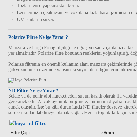
Tozları lense yapışmaktan korur.
Lenslerinizin çizilmesini ve çok daha fazla hasar görmesini eng
UV ışınlarını süzer.
Polarize Filtre Ne işe Yarar ?
Manzara ve Doğa Fotoğrafçılığı ile uğraşıyorsanız çantanızda kesin
yer almaktadır. Polarize filtre konunun renklerini yoğunlaştırığ,
Polarize filtrenin en önemli kullanım alanı manzara çekimlerinde
gökyüzünün su üzerinde yansıması suyun derinliğini görebilmemizi 
ND Filtre Ne işe Yarar ?
Şelale ya da nehir gibi hareket eden suyun kasıtlı olarak flu yapıl
gerekmektedir. Ancak aydınlık bir günde, minimum diyafram açıklığ
etmek olasıdır. İşte bu gibi durumlarda ND filtreler devreye girerek
süreleri kullanılabilmeye olanak sağlar. Her 1 stopluk fark için süre
Filtre Çapı
:
58mm