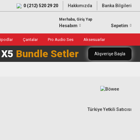
0 (212) 520 29 20
Hakkımızda
Banka Bilgileri
Merhaba, Giriş Yap
Hesabım
Sepetim
ripodlar
Çantalar
Pro Audio Ses
Aksesuarlar
0 X5
Bundle Setler
Alışverişe Başla
Türkiye Yetkili Satıcısı