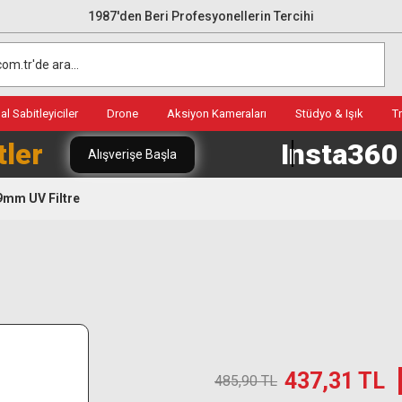
1987'den Beri Profesyonellerin Tercihi
l Sabitleyiciler
Drone
Aksiyon Kameraları
Stüdyo & Işık
T
tler
Insta36
Alışverişe Başla
mm UV Filtre
437,31 TL
485,90 TL