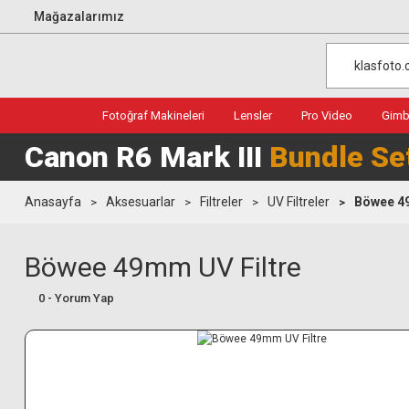
Mağazalarımız
Fotoğraf Makineleri
Lensler
Pro Video
Gimba
Canon R6 Mark III
Bundle Se
Anasayfa
Aksesuarlar
Filtreler
UV Filtreler
Böwee 49
Böwee 49mm UV Filtre
0 - Yorum Yap