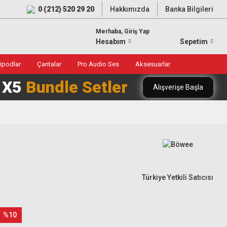
0 (212) 520 29 20
Hakkımızda
Banka Bilgileri
Merhaba, Giriş Yap
Hesabım
Sepetim
ripodlar
Çantalar
Pro Audio Ses
Aksesuarlar
0 X5
Bundle Setler
Alışverişe Başla
Türkiye Yetkili Satıcısı
%10