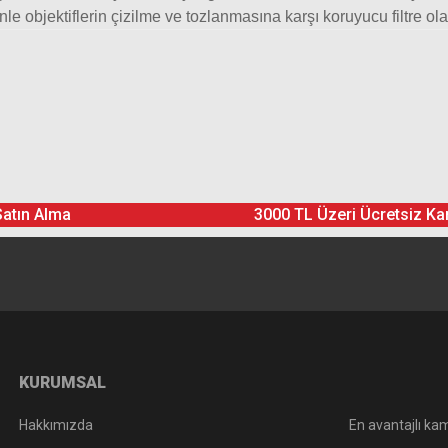
 objektiflerin çizilme ve tozlanmasına karşı koruyucu filtre olara
Ürün hakkında henüz soru sorulmamış.
Bu ürüne yorum yapın! Puan Kazanın
Yorum Yaz
Soru Sor
Satın Alma
3000 TL Üzeri Ücretsiz Ka
KURUMSAL
Hakkımızda
En avantajlı kam