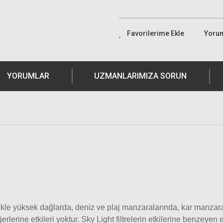
Yoru
YORUMLAR
UZMANLARIMIZA SORUN
llikle yüksek dağlarda, deniz ve plaj manzaralarında, kar manzara
rlerine etkileri yoktur. Sky Light filtrelerin etkilerine benzeyen et