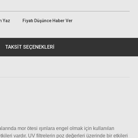
m Yaz
Fiyatı Düşünce Haber Ver
TAKSIT SEÇENEKLERI
larında mor ötesi ışınlara engel olmak için kullanılan
kileri vardır. UV filtrelerin poz değerleri üzerinde bir etkileri