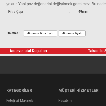
yoktur. Yani poz değerlerini değiştirmek gerekmez. Bu nedenle
Filtre Çapı
:
49mm
Etiketler :
49mm uv filtre fiyatı
49mm uv fiyatı
İade ve İptal Koşulları
Takas ile 
KATEGORİLER
MÜŞTERİ HİZMETLERİ
Fotoğraf Makineleri
Hesabım