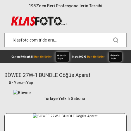
1987'den Beri Profesyonellerin Tercihi
BÖWEE 27W-1 BUNDLE Göğüs Aparatı
0 - Yorum Yap
Alışverişe
Canon R6 Mark III
Bundle Setler
Inst
Başla
Türkiye Yetkili Satıcısı