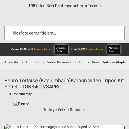
1987'den Beri Profesyonellerin Tercihi
Anasayfa
Tripodlar
Video Kamera Tripodları
Benro Tortoise (Kaplum
Benro Tortoise (Kaplumbağa)Karbon Video Tripod Kit
Alışverişe
Canon R6 Mark III
Bundle Setler
Inst
Başla
Seri 3 TTOR34CLVS4PRO
0 - Yorum Yap
Türkiye Yetkili Satıcısı