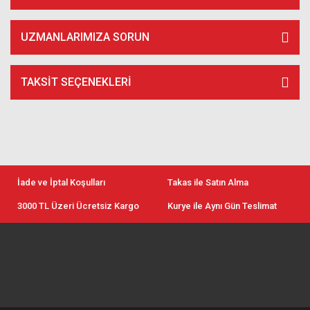
UZMANLARIMIZA SORUN
TAKSIT SEÇENEKLERI
İade ve İptal Koşulları
Takas ile Satın Alma
3000 TL Üzeri Ücretsiz Kargo
Kurye ile Aynı Gün Teslimat