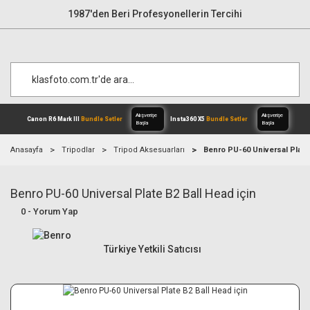
1987'den Beri Profesyonellerin Tercihi
Anasayfa
Tripodlar
Tripod Aksesuarları
Benro PU-60 Universal Plate 
Benro PU-60 Universal Plate B2 Ball Head için
Alışverişe
Canon R6 Mark III
Bundle Setler
Inst
Başla
0 - Yorum Yap
Türkiye Yetkili Satıcısı