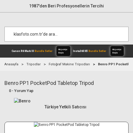
1987'den Beri Profesyonellerin Tercihi
Anasayfa
Tripodlar
Fotoğraf Makine Tripodları
Benro PP1 PocketPod
Benro PP1 PocketPod Tabletop Tripod
Alışverişe
Canon R6 Mark III
Bundle Setler
Inst
Başla
0 - Yorum Yap
Türkiye Yetkili Satıcısı