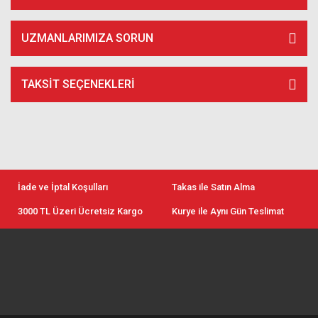
UZMANLARIMIZA SORUN
TAKSIT SEÇENEKLERI
İade ve İptal Koşulları
Takas ile Satın Alma
3000 TL Üzeri Ücretsiz Kargo
Kurye ile Aynı Gün Teslimat