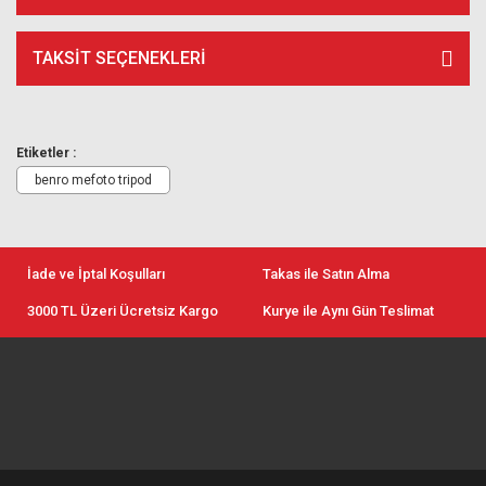
TAKSIT SEÇENEKLERI
Etiketler :
benro mefoto tripod
İade ve İptal Koşulları
Takas ile Satın Alma
3000 TL Üzeri Ücretsiz Kargo
Kurye ile Aynı Gün Teslimat