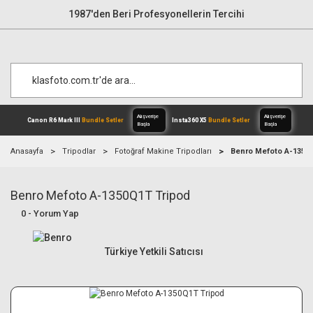
1987'den Beri Profesyonellerin Tercihi
Anasayfa
Tripodlar
Fotoğraf Makine Tripodları
Benro Mefoto A-1350
Benro Mefoto A-1350Q1T Tripod
Alışverişe
Canon R6 Mark III
Bundle Setler
Inst
Başla
0 - Yorum Yap
Türkiye Yetkili Satıcısı