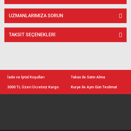
UZMANLARIMIZA SORUN
TAKSIT SEÇENEKLERI
İade ve İptal Koşulları
Takas ile Satın Alma
3000 TL Üzeri Ücretsiz Kargo
Kurye ile Aynı Gün Teslimat