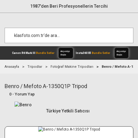
1987'den Beri Profesyonellerin Tercihi
Anasayfa
Tripodlar
Fotoğraf Makine Tripodları
Benro / Mefoto A-135
Benro / Mefoto A-1350Q1P Tripod
Alışverişe
Canon R6 Mark III
Bundle Setler
Inst
Başla
0 - Yorum Yap
Türkiye Yetkili Satıcısı