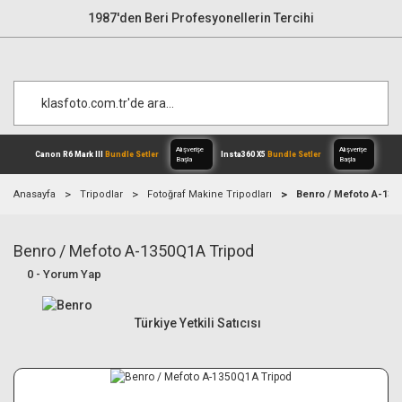
1987'den Beri Profesyonellerin Tercihi
Anasayfa
Tripodlar
Fotoğraf Makine Tripodları
Benro / Mefoto A-135
Benro / Mefoto A-1350Q1A Tripod
Alışverişe
Canon R6 Mark III
Bundle Setler
Inst
Başla
0 - Yorum Yap
Türkiye Yetkili Satıcısı