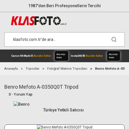
1987'den Beri Profesyonellerin Tercihi
Anasayfa
Tripodlar
Fotoğraf Makine Tripodları
Benro Mefoto A-0350
Benro Mefoto A-0350Q0T Tripod
Alışverişe
Canon R6 Mark III
Bundle Setler
Inst
0 - Yorum Yap
Başla
Türkiye Yetkili Satıcısı