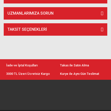
UZMANLARIMIZA SORUN
TAKSIT SEÇENEKLERI
İade ve İptal Koşulları
Takas ile Satın Alma
3000 TL Üzeri Ücretsiz Kargo
Kurye ile Aynı Gün Teslimat