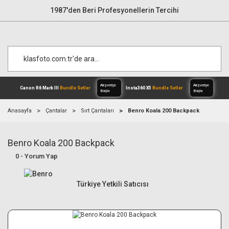
1987'den Beri Profesyonellerin Tercihi
Anasayfa
Çantalar
Sırt Çantaları
Benro Koala 200 Backpack
Benro Koala 200 Backpack
Alışverişe
Canon R6 Mark III
Bundle Setler
Inst
Başla
0 - Yorum Yap
Türkiye Yetkili Satıcısı