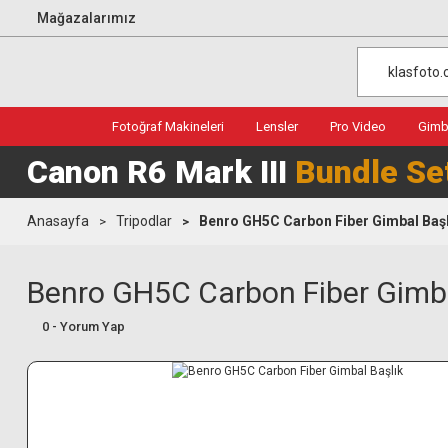
Mağazalarımız
Fotoğraf Makineleri
Lensler
Pro Video
Gimba
Canon R6 Mark III
Bundle Se
Anasayfa
Tripodlar
Benro GH5C Carbon Fiber Gimbal Başl
Benro GH5C Carbon Fiber Gimba
0 - Yorum Yap