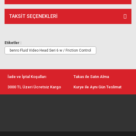
TAKSIT SEÇENEKLERI
Etiketler :
benro Fluid Video Head Seri 6 w / Friction Control
İade ve İptal Koşulları
Takas ile Satın Alma
3000 TL Üzeri Ücretsiz Kargo
Kurye ile Aynı Gün Teslimat