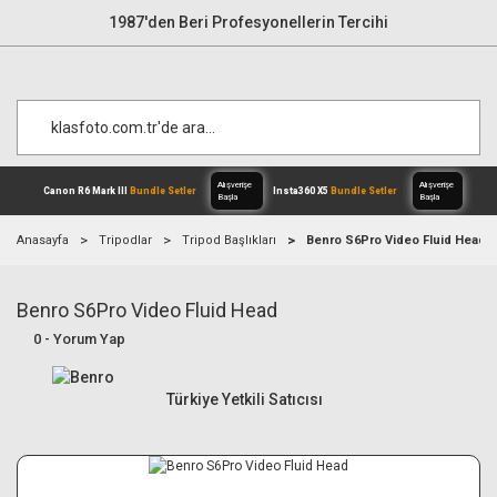
1987'den Beri Profesyonellerin Tercihi
Anasayfa
Tripodlar
Tripod Başlıkları
Benro S6Pro Video Fluid Head
Benro S6Pro Video Fluid Head
Alışverişe
Canon R6 Mark III
Bundle Setler
Inst
Başla
0 - Yorum Yap
Türkiye Yetkili Satıcısı