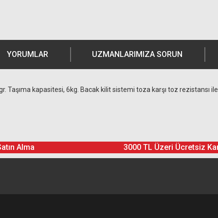
YORUMLAR
UZMANLARIMIZA SORUN
 Taşıma kapasitesi, 6kg. Bacak kilit sistemi toza karşı toz rezistansı i
Ürün hakkında henüz soru sorulmamış.
Bu ürüne yorum yapın! Puan Kazanın
Satın Alma
3000 TL Üzeri Ücretsiz Ka
Yorum Yaz
Soru Sor