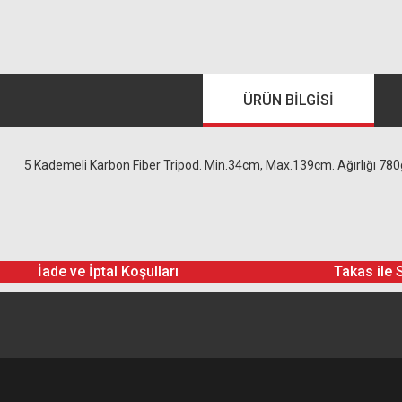
ÜRÜN BILGISI
5 Kademeli Karbon Fiber Tripod. Min.34cm, Max.139cm. Ağırlığı 780gr.
İade ve İptal Koşulları
Takas ile 