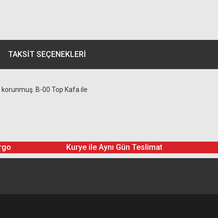
TAKSIT SEÇENEKLERI
le korunmuş. B-00 Top Kafa ile
rgo
Kurye ile Aynı Gün Teslimat