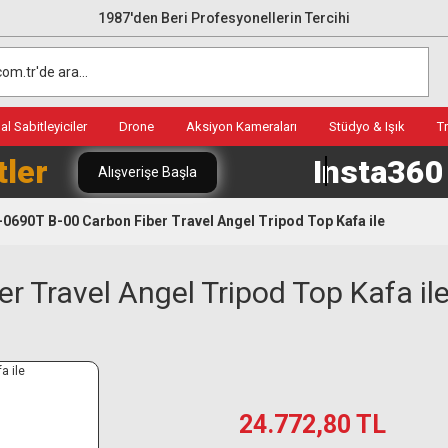
1987'den Beri Profesyonellerin Tercihi
l Sabitleyiciler
Drone
Aksiyon Kameraları
Stüdyo & Işık
T
tler
Insta36
Alışverişe Başla
0690T B-00 Carbon Fiber Travel Angel Tripod Top Kafa ile
r Travel Angel Tripod Top Kafa il
24.772,80 TL