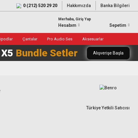
0 (212) 520 29 20
Hakkımızda
Banka Bilgileri
Merhaba, Giriş Yap
Hesabım
Sepetim
ripodlar
Çantalar
Pro Audio Ses
Aksesuarlar
0 X5
Bundle Setler
Alışverişe Başla
e
Türkiye Yetkili Satıcısı