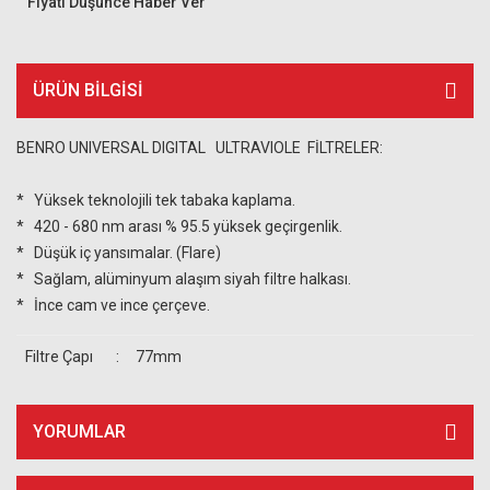
Fiyatı Düşünce Haber Ver
ÜRÜN BILGISI
BENRO UNIVERSAL DIGITAL
ULTRAVIOLE
FİLTRELER:
* Yüksek teknolojili tek tabaka kaplama.
* 420 - 680 nm arası % 95.5 yüksek geçirgenlik.
* Düşük iç yansımalar. (Flare)
* Sağlam, alüminyum alaşım siyah filtre halkası.
* İnce cam ve ince çerçeve.
Filtre Çapı
:
77mm
YORUMLAR