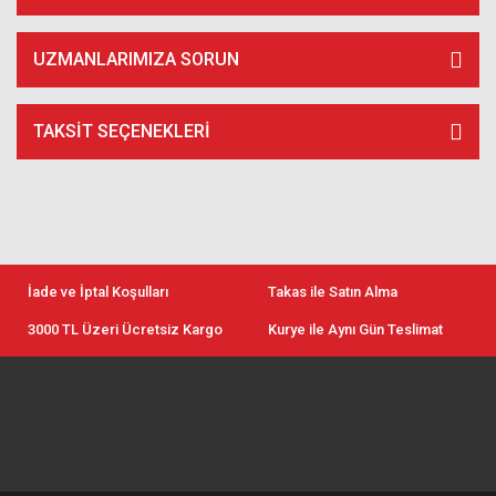
UZMANLARIMIZA SORUN
TAKSIT SEÇENEKLERI
İade ve İptal Koşulları
Takas ile Satın Alma
3000 TL Üzeri Ücretsiz Kargo
Kurye ile Aynı Gün Teslimat