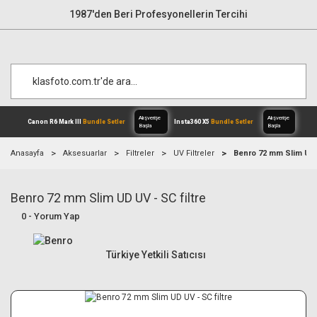
1987'den Beri Profesyonellerin Tercihi
Anasayfa
Aksesuarlar
Filtreler
UV Filtreler
Benro 72 mm Slim UD U
Benro 72 mm Slim UD UV - SC filtre
Alışverişe
Canon R6 Mark III
Bundle Setler
Inst
Başla
0 - Yorum Yap
Türkiye Yetkili Satıcısı