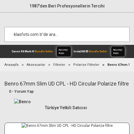
1987'den Beri Profesyonellerin Tercihi
Anasayfa
Aksesuarlar
Filtreler
Polarize Filtreler
Benro 67mm Slim 
Benro 67mm Slim UD CPL - HD Circular Polarize filtre
Alışverişe
Canon R6 Mark III
Bundle Setler
Inst
Başla
0 - Yorum Yap
Türkiye Yetkili Satıcısı