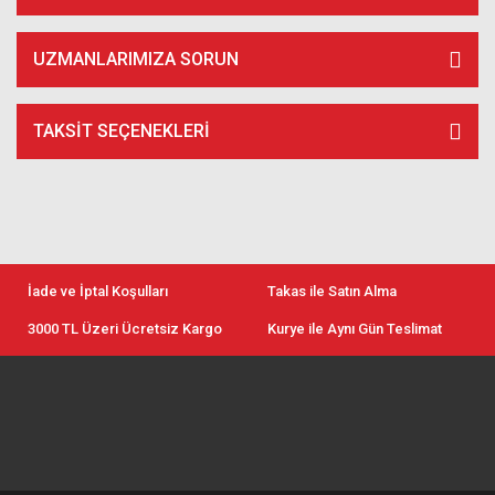
UZMANLARIMIZA SORUN
TAKSIT SEÇENEKLERI
İade ve İptal Koşulları
Takas ile Satın Alma
3000 TL Üzeri Ücretsiz Kargo
Kurye ile Aynı Gün Teslimat