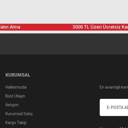
Ürün hakkında henüz soru sorulmamış.
Bu ürüne yorum yapın! Puan Kazanın
Satın Alma
3000 TL Üzeri Ücretsiz Ka
Yorum Yaz
Soru Sor
KURUMSAL
Hakkımızda
En avantajlı kam
Bize Ulaşın
İletişim
Kurumsal Satış
Kargo Takip