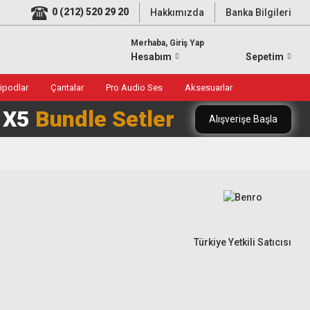
0 (212) 520 29 20
Hakkımızda
Banka Bilgileri
Merhaba, Giriş Yap
Hesabım
Sepetim
ripodlar
Çantalar
Pro Audio Ses
Aksesuarlar
0 X5
Bundle Setler
Alışverişe Başla
Türkiye Yetkili Satıcısı