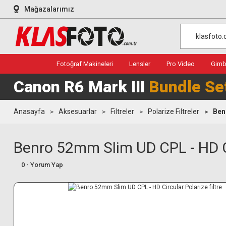
Mağazalarımız
Fotoğraf Makineleri
Lensler
Pro Video
Gimba
Canon R6 Mark III
Bundle Se
Anasayfa
Aksesuarlar
Filtreler
Polarize Filtreler
Ben
Benro 52mm Slim UD CPL - HD Cir
0 - Yorum Yap