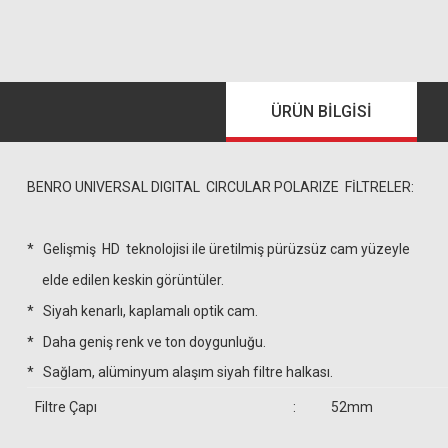
ÜRÜN BILGISI
BENRO UNIVERSAL DIGITAL
CIRCULAR POLARIZE
FİLTRELER:
* Gelişmiş HD teknolojisi ile üretilmiş pürüzsüz cam yüzeyle
elde edilen keskin görüntüler.
* Siyah kenarlı, kaplamalı optik cam.
* Daha geniş renk ve ton doygunluğu.
* Sağlam, alüminyum alaşım siyah filtre halkası.
Filtre Çapı
:
52mm