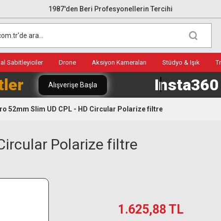
1987'den Beri Profesyonellerin Tercihi
l Sabitleyiciler
Drone
Aksiyon Kameraları
Stüdyo & Işık
T
tler
Insta36
Alışverişe Başla
ro 52mm Slim UD CPL - HD Circular Polarize filtre
cular Polarize filtre
1.625,88 TL