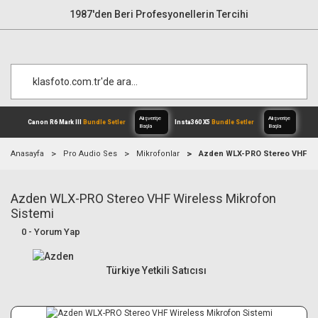
1987'den Beri Profesyonellerin Tercihi
Anasayfa
Pro Audio Ses
Mikrofonlar
Azden WLX-PRO Stereo VHF Wir
Azden WLX-PRO Stereo VHF Wireless Mikrofon
Alışverişe
Canon R6 Mark III
Bundle Setler
Inst
Başla
Sistemi
0 - Yorum Yap
Türkiye Yetkili Satıcısı