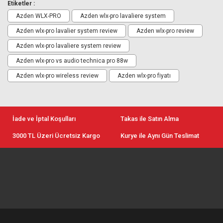
Etiketler :
Azden WLX-PRO
Azden wlx-pro lavaliere system
Azden wlx-pro lavalier system review
Azden wlx-pro review
Azden wlx-pro lavaliere system review
Azden wlx-pro vs audio technica pro 88w
Azden wlx-pro wireless review
Azden wlx-pro fiyatı
İade ve İptal Koşulları
Takas ile Satın Alma
3000 TL Üzeri Ücretsiz Kargo
Kurye ile Aynı Gün Teslimat