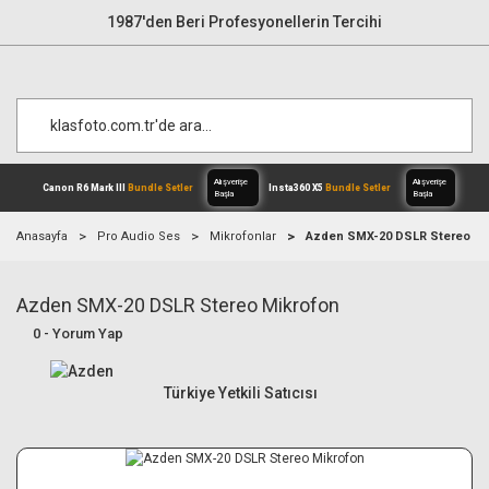
1987'den Beri Profesyonellerin Tercihi
Anasayfa
Pro Audio Ses
Mikrofonlar
Azden SMX-20 DSLR Stereo Mi
Azden SMX-20 DSLR Stereo Mikrofon
Alışverişe
Canon R6 Mark III
Bundle Setler
Inst
Başla
0 - Yorum Yap
Türkiye Yetkili Satıcısı