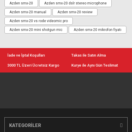
Azden smx-20
Azden smx-20 dslr stereo microphone
Azden smx-20 manual
Azden smx-20 review
Azden smx-20 vs rode videomic pro
Azden smx-20 mini shotgun mic
Azden smx-20 mikrofon fiyatı
İade ve İptal Koşulları
Takas ile Satın Alma
3000 TL Üzeri Ücretsiz Kargo
Kurye ile Aynı Gün Teslimat
KATEGORİLER