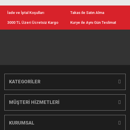
İade ve İptal Koşulları
Takas ile Satın Alma
3000 TL Üzeri Ücretsiz Kargo
Kurye ile Aynı Gün Teslimat
KATEGORİLER
MÜŞTERİ HİZMETLERİ
KURUMSAL