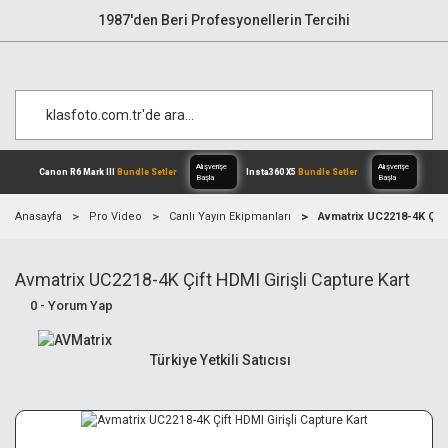
1987'den Beri Profesyonellerin Tercihi
Anasayfa
Pro Video
Canlı Yayın Ekipmanları
Avmatrix UC2218-4K Çift 
Avmatrix UC2218-4K Çift HDMI Girişli Capture Kart
Alışverişe
Canon R6 Mark III
Bundle Setler
Inst
Başla
0 - Yorum Yap
Türkiye Yetkili Satıcısı