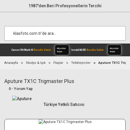
1987'den Beri Profesyonellerin Tercihi
Anasayfa
Stüdyo & Işık
Flaşlar
Tetikleyiciler
Aputure TX1C Trigm
Aputure TX1C Trigmaster Plus
Alışverişe
Canon R6 Mark III
Bundle Setler
Inst
Başla
0 - Yorum Yap
Türkiye Yetkili Satıcısı