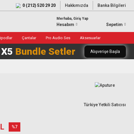
0 (212) 520 29 20
Hakkımızda
Banka Bilgileri
Merhaba, Giriş Yap
Hesabım
Sepetim
ripodlar
Çantalar
Pro Audio Ses
Aksesuarlar
0 X5
Bundle Setler
Alışverişe Başla
Türkiye Yetkili Satıcısı
TL
%7