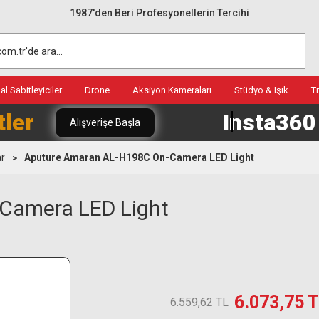
1987'den Beri Profesyonellerin Tercihi
l Sabitleyiciler
Drone
Aksiyon Kameraları
Stüdyo & Işık
T
tler
Insta36
Alışverişe Başla
ar
Aputure Amaran AL-H198C On-Camera LED Light
Camera LED Light
6.073,75 
6.559,62 TL