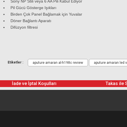
Sony NP Stili veya 6 AA Pili Kabul Ediyor
Pil Gücü Gösterge Işıkları
Birden Çok Panel Bağlamak için Yuvalar
Döner Bağlantı Aparatı
Difüzyon filtresi
Gönderilecek Kutu İçinde Neler Va
Etiketler :
aputure amaran al-h198c review
aputure amaran led v
Aputure Amaran AL-H198C On-Camera LED Light
Swivel Shoe Mount Adapter
İade ve İptal Koşulları
Takas ile 
Extension Attachment
Diffusion Filter
Case