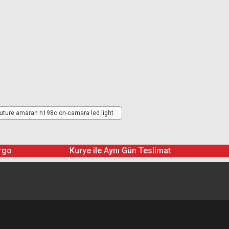
uture amaran h198c on-camera led light
rgo
Kurye ile Aynı Gün Teslimat