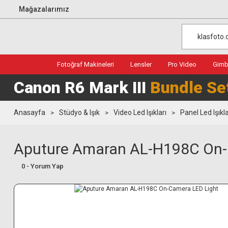
Mağazalarımız
Fotoğraf Makineleri
Lensler
Pro Video
Gimba
Canon R6 Mark III
Bundle Se
Anasayfa
Stüdyo & Işık
Video Led Işıkları
Panel Led Işıkl
Aputure Amaran AL-H198C On-
0 - Yorum Yap