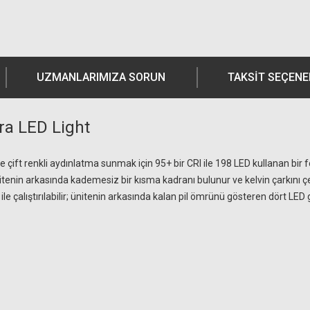
UZMANLARIMIZA SORUN
TAKSIT SEÇENE
a LED Light
 çift renkli aydınlatma sunmak için 95+ bir CRI ile 198 LED kullanan bir 
n ünitenin arkasında kademesiz bir kısma kadranı bulunur ve kelvin çarkını çev
 ile çalıştırılabilir; ünitenin arkasında kalan pil ömrünü gösteren dört LED g