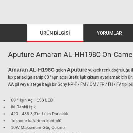
ÜRÜN BILGISI
YORUMLAR
Aputure Amaran AL-HH198C On-Camer
Amaran AL-H198C
Aputure
gelen
yüksek renk doğruluğu ile
lux parlaklığa sahip 60 ° ışın açısı üretir. Işık çıkışını ayarlamak içi
AA pil veya isteğe bağlı bir Sony NP-F / FM / QM / FP / FH / FV tipi pil
60 ° Işın Açılı 198 LED
İki Renkli Işık
420 - 435 3,3'te Lüks Parlaklık
Teknede karartma kontrolü
10W Maksimum Güç Çekme