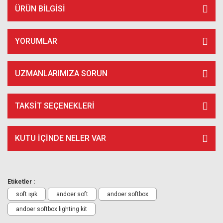
ÜRÜN BILGISI
YORUMLAR
UZMANLARIMIZA SORUN
TAKSIT SEÇENEKLERI
KUTU İÇİNDE NELER VAR
Etiketler :
soft ışık
andoer soft
andoer softbox
andoer softbox lighting kit