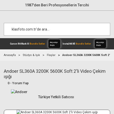
1987'den Beri Profesyonellerin Tercihi
Anasayfa
Stüdyo & Işık
Flaşlar
Andoer SL360A 3200K 5600K Soft 2'li V
Andoer SL360A 3200K 5600K Soft 2'li Video Çekim
Alışverişe
Canon R6 Mark III
Bundle Setler
Inst
Başla
ışığı
0 - Yorum Yap
Türkiye Yetkili Satıcısı