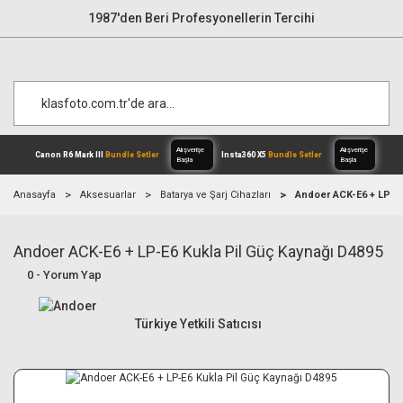
1987'den Beri Profesyonellerin Tercihi
Anasayfa
Aksesuarlar
Batarya ve Şarj Cihazları
Andoer ACK-E6 + LP-E6
Andoer ACK-E6 + LP-E6 Kukla Pil Güç Kaynağı D4895
Alışverişe
Canon R6 Mark III
Bundle Setler
Inst
Başla
0 - Yorum Yap
Türkiye Yetkili Satıcısı