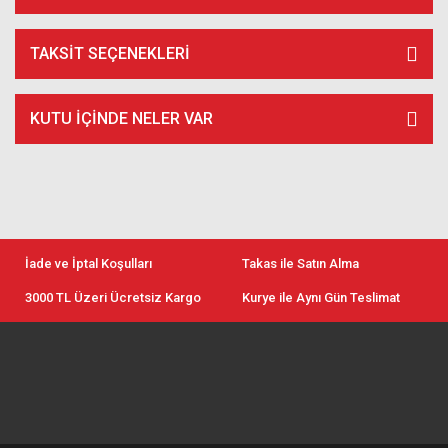
TAKSIT SEÇENEKLERI
KUTU İÇİNDE NELER VAR
İade ve İptal Koşulları
Takas ile Satın Alma
3000 TL Üzeri Ücretsiz Kargo
Kurye ile Aynı Gün Teslimat