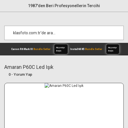
1987'den Beri Profesyonellerin Tercihi
Amaran P60C Led Işık
0 - Yorum Yap
Alışverişe
Canon R6 Mark III
Bundle Setler
Inst
Başla