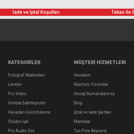
İade ve İptal Koşulları
Takas ile 
KATEGORİLER
MÜŞTERİ HİZMETLERİ
Fotoğraf Makineleri
Hesabım
Lensler
Klasfoto Yorumlar
Pro Video
Hesap Numaralarımız
Gimbal Sabitleyiciler
Blog
Havadan Görüntüleme
İptal ve İade Şartları
Stüdyo Işık
Markalar
Pro Audio Ses
Tax Free Alışveriş