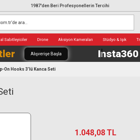
1987'den Beri Profesyonellerin Tercihi
l Sabitleyiciler
Drone
Aksiyon Kameraları
Stüdyo & Işık
T
tler
Insta36
Alışverişe Başla
ip-On Hooks 3’lü Kanca Seti
Seti
1.048,08 TL