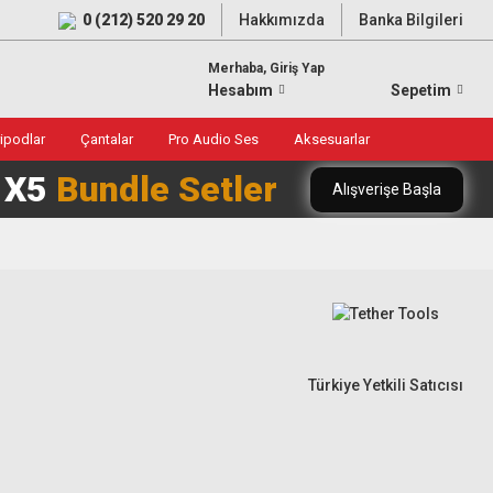
0 (212) 520 29 20
Hakkımızda
Banka Bilgileri
Merhaba, Giriş Yap
Hesabım
Sepetim
ripodlar
Çantalar
Pro Audio Ses
Aksesuarlar
0 X5
Bundle Setler
Alışverişe Başla
Türkiye Yetkili Satıcısı