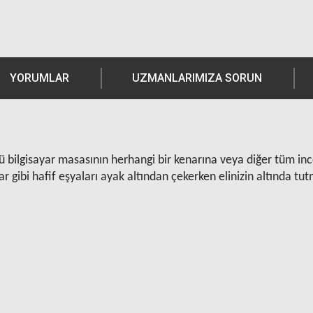
YORUMLAR
UZMANLARIMIZA SORUN
ü bilgisayar masasının herhangi bir kenarına veya diğer tüm ince 
r gibi hafif eşyaları ayak altından çekerken elinizin altında tu
Ürün hakkında henüz soru sorulmamış.
Bu ürüne yorum yapın! Puan Kazanın