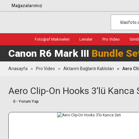
Mağazalarımız
Fotoğraf Makineleri
Lensler
Pro Video
Gimba
Canon R6 Mark III
Bundle Se
Anasayfa
Pro Video
Aktarım Bağlantı Kabloları
Aero Cl
Aero Clip-On Hooks 3’lü Kanca 
0 - Yorum Yap