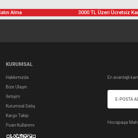
Satın Alma
3000 TL Üzeri Ücretsiz Ka
Yorum Yaz
Soru Sor
KURUMSAL
Hakkımızda
En avantajlı kam
Bize Ulaşın
İletişim
Kurumsal Satış
Kargo Takip
Hocapaşa Mah. 
Puan Kullanımı