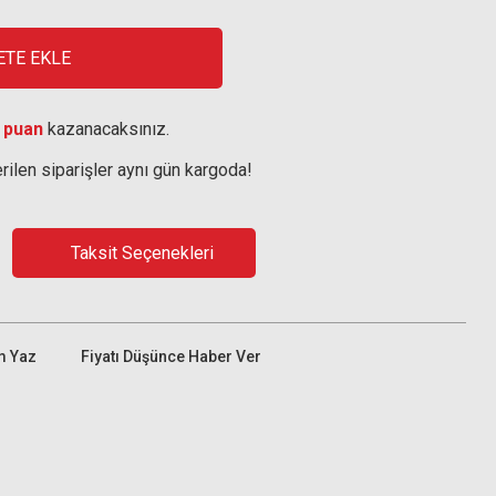
ETE EKLE
 puan
kazanacaksınız.
rilen siparişler aynı gün kargoda!
Taksit Seçenekleri
m Yaz
Fiyatı Düşünce Haber Ver