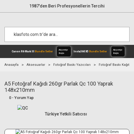
1987'den Beri Profesyonellerin Tercihi
Anasayfa
Aksesuarlar
Fotoğraf Baskı Yazıcıları
Fotoğraf Baskı Kağıtları
A5 Fotoğraf Kağıdı 260gr Parlak Qc 100 Yaprak
Alışverişe
Canon R6 Mark III
Bundle Setler
Inst
Başla
148x210mm
0 - Yorum Yap
Türkiye Yetkili Satıcısı