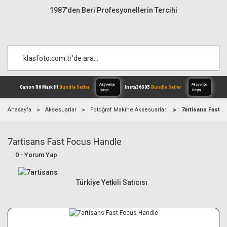
1987'den Beri Profesyonellerin Tercihi
Anasayfa
Aksesuarlar
Fotoğraf Makine Aksesuarları
7artisans Fast 
7artisans Fast Focus Handle
Alışverişe
Canon R6 Mark III
Bundle Setler
Inst
Başla
0 - Yorum Yap
Türkiye Yetkili Satıcısı