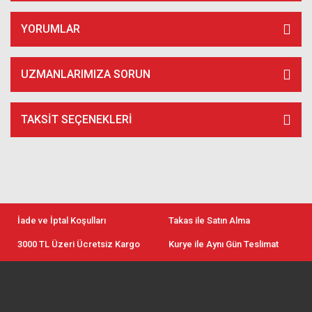
YORUMLAR
UZMANLARIMIZA SORUN
TAKSIT SEÇENEKLERI
İade ve İptal Koşulları
Takas ile Satın Alma
3000 TL Üzeri Ücretsiz Kargo
Kurye ile Aynı Gün Teslimat