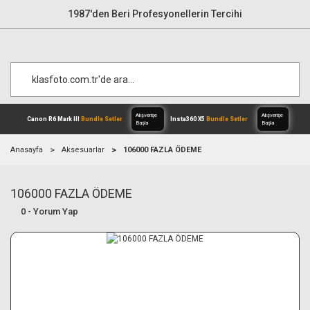
1987'den Beri Profesyonellerin Tercihi
Anasayfa
Aksesuarlar
106000 FAZLA ÖDEME
106000 FAZLA ÖDEME
Alışverişe
Canon R6 Mark III
Bundle Setler
Inst
Başla
0 - Yorum Yap