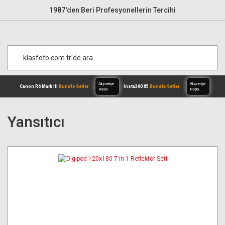
1987'den Beri Profesyonellerin Tercihi
Yansıtıcı
Alışverişe
Canon R6 Mark III
Bundle Setler
Inst
Başla