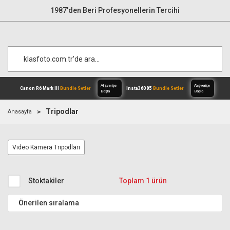
1987'den Beri Profesyonellerin Tercihi
Tripodlar
Anasayfa
Alışverişe
Canon R6 Mark III
Bundle Setler
Inst
Video Kamera Tripodları
Başla
Stoktakiler
Toplam 1 ürün