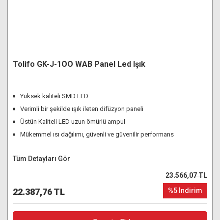
Tolifo GK-J-1OO WAB Panel Led Işık
Yüksek kaliteli SMD LED
Verimli bir şekilde ışık ileten difüzyon paneli
Üstün Kaliteli LED uzun ömürlü ampul
Mükemmel ısı dağılımı, güvenli ve güvenilir performans
Tüm Detayları Gör
23.566,07 TL
22.387,76 TL
%5 İndirim