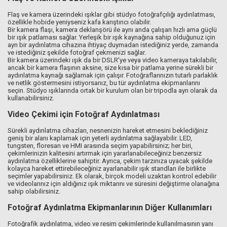
Flaş ve kamera üzerindeki ışıklar gibi stüdyo fotoğrafçılığı aydınlatması,
özellikle hobide yeniyseniz kafa karıştırıcı olabilir.
Bir kamera flaşı, kamera deklanşörü ile aynı anda çalışan hızlı ama güçlü
bir ışık patlaması sağlar. Yerleşik bir ışık kaynağına sahip olduğunuz için
ayrı bir aydınlatma cihazına ihtiyaç duymadan istediğiniz yerde, zamanda
ve istediğiniz şekilde fotoğraf çekmenizi sağlar.
Bir kamera üzerindeki ışık da bir DSLR'ye veya video kameraya takılabilir,
ancak bir kamera flaşının aksine, size kısa bir patlama yerine sürekli bir
aydınlatma kaynağı sağlamak için çalışır. Fotoğraflarınızın tutarlı parlaklık
ve netlik göstermesini istiyorsanız, bu tür aydınlatma ekipmanlarını
seçin. Stüdyo ışıklarında ortak bir kurulum olan bir tripodla ayrı olarak da
kullanabilirsiniz.
Video Çekimi için Fotoğraf Aydınlatması
Sürekli aydınlatma cihazları, nesnenizin hareket etmesini beklediğiniz
geniş bir alanı kaplamak için yeterli aydınlatma sağlayabilir. LED,
tungsten, floresan ve HMI arasında seçim yapabilirsiniz; her biri,
çekimlerinizin kalitesini artırmak için yararlanabileceğiniz benzersiz
aydınlatma özelliklerine sahiptir. Ayrıca, çekim tarzınıza uyacak şekilde
kolayca hareket ettirebileceğiniz ayarlanabilir ışık standları ile birlikte
seçimler yapabilirsiniz. Ek olarak, birçok modeli uzaktan kontrol edebilir
ve videolarınız için aldığınız ışık miktarını ve süresini değiştirme olanağına
sahip olabilirsiniz.
Fotoğraf Aydınlatma Ekipmanlarının Diğer Kullanımları
Fotoğrafik aydınlatma, video ve resim çekimlerinde kullanılmasının yanı