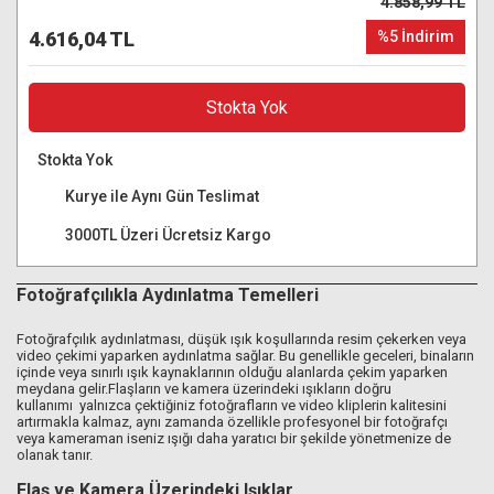
4.858,99 TL
4.616,04 TL
%5 İndirim
Stokta Yok
Stokta Yok
Kurye ile Aynı Gün Teslimat
3000TL Üzeri Ücretsiz Kargo
Fotoğrafçılıkla Aydınlatma Temelleri
Fotoğrafçılık aydınlatması, düşük ışık koşullarında resim çekerken veya
video çekimi yaparken aydınlatma sağlar. Bu genellikle geceleri, binaların
içinde veya sınırlı ışık kaynaklarının olduğu alanlarda çekim yaparken
meydana gelir.Flaşların ve kamera üzerindeki ışıkların doğru
kullanımı yalnızca çektiğiniz fotoğrafların ve video kliplerin kalitesini
artırmakla kalmaz, aynı zamanda özellikle profesyonel bir fotoğrafçı
veya kameraman iseniz ışığı daha yaratıcı bir şekilde yönetmenize de
olanak tanır.
Flaş ve Kamera Üzerindeki Işıklar