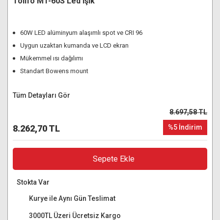
Tolifo MT-60S Led Işık
60W LED alüminyum alaşımlı spot ve CRI 96
Uygun uzaktan kumanda ve LCD ekran
Mükemmel ısı dağılımı
Standart Bowens mount
Tüm Detayları Gör
8.697,58 TL
8.262,70 TL
%5 İndirim
Sepete Ekle
Stokta Var
Kurye ile Aynı Gün Teslimat
3000TL Üzeri Ücretsiz Kargo