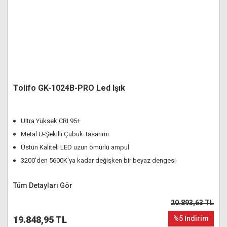
Tolifo GK-1024B-PRO Led Işık
Ultra Yüksek CRI 95+
Metal U-Şekilli Çubuk Tasarımı
Üstün Kaliteli LED uzun ömürlü ampul
3200'den 5600K'ya kadar değişken bir beyaz dengesi
Tüm Detayları Gör
20.893,63 TL
19.848,95 TL
%5 İndirim