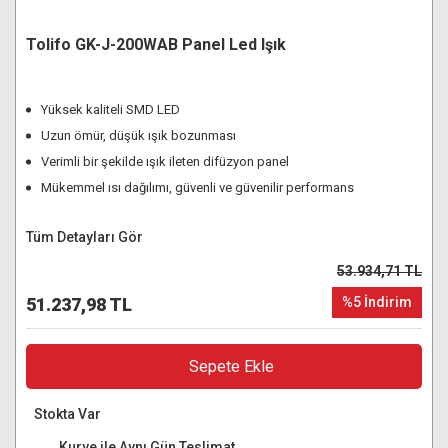
Tolifo GK-J-200WAB Panel Led Işık
Yüksek kaliteli SMD LED
Uzun ömür, düşük ışık bozunması
Verimli bir şekilde ışık ileten difüzyon panel
Mükemmel ısı dağılımı, güvenli ve güvenilir performans
Tüm Detayları Gör
53.934,71 TL
51.237,98 TL
%5 İndirim
Sepete Ekle
Stokta Var
Kurye ile Aynı Gün Teslimat