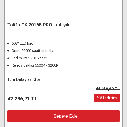
Tolifo GK-2016B PRO Led Işık
60W LED Işık
Ömrü 50000 saatten fazla
Led miktarı 2016 adet
Renk sıcaklığı 5600K / 3200K
Tüm Detayları Gör
44.459,69 TL
42.236,71 TL
%5 İndirim
Sepete Ekle