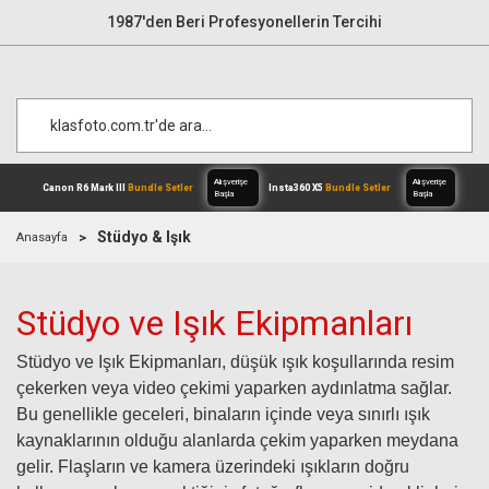
1987'den Beri Profesyonellerin Tercihi
Stüdyo & Işık
Anasayfa
Alışverişe
Stüdyo ve Işık Ekipmanları
Canon R6 Mark III
Bundle Setler
Inst
Başla
Stüdyo ve Işık Ekipmanları, düşük ışık koşullarında resim
çekerken veya video çekimi yaparken aydınlatma sağlar.
Bu genellikle geceleri, binaların içinde veya sınırlı ışık
kaynaklarının olduğu alanlarda çekim yaparken meydana
gelir. Flaşların ve kamera üzerindeki ışıkların doğru