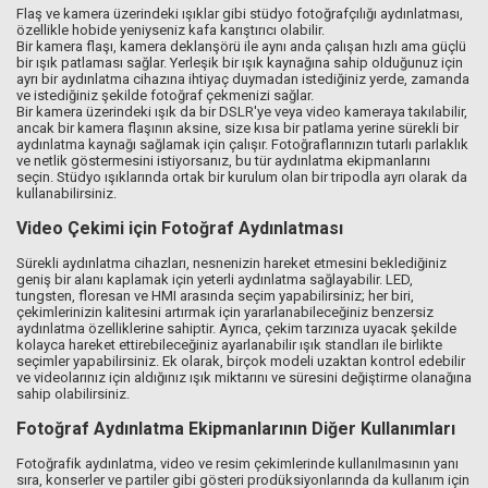
Flaş ve kamera üzerindeki ışıklar gibi stüdyo fotoğrafçılığı aydınlatması,
özellikle hobide yeniyseniz kafa karıştırıcı olabilir.
Bir kamera flaşı, kamera deklanşörü ile aynı anda çalışan hızlı ama güçlü
bir ışık patlaması sağlar. Yerleşik bir ışık kaynağına sahip olduğunuz için
ayrı bir aydınlatma cihazına ihtiyaç duymadan istediğiniz yerde, zamanda
ve istediğiniz şekilde fotoğraf çekmenizi sağlar.
Bir kamera üzerindeki ışık da bir DSLR'ye veya video kameraya takılabilir,
ancak bir kamera flaşının aksine, size kısa bir patlama yerine sürekli bir
aydınlatma kaynağı sağlamak için çalışır. Fotoğraflarınızın tutarlı parlaklık
ve netlik göstermesini istiyorsanız, bu tür aydınlatma ekipmanlarını
seçin. Stüdyo ışıklarında ortak bir kurulum olan bir tripodla ayrı olarak da
kullanabilirsiniz.
Video Çekimi için Fotoğraf Aydınlatması
Sürekli aydınlatma cihazları, nesnenizin hareket etmesini beklediğiniz
geniş bir alanı kaplamak için yeterli aydınlatma sağlayabilir. LED,
tungsten, floresan ve HMI arasında seçim yapabilirsiniz; her biri,
çekimlerinizin kalitesini artırmak için yararlanabileceğiniz benzersiz
aydınlatma özelliklerine sahiptir. Ayrıca, çekim tarzınıza uyacak şekilde
kolayca hareket ettirebileceğiniz ayarlanabilir ışık standları ile birlikte
seçimler yapabilirsiniz. Ek olarak, birçok modeli uzaktan kontrol edebilir
ve videolarınız için aldığınız ışık miktarını ve süresini değiştirme olanağına
sahip olabilirsiniz.
Fotoğraf Aydınlatma Ekipmanlarının Diğer Kullanımları
Fotoğrafik aydınlatma, video ve resim çekimlerinde kullanılmasının yanı
sıra, konserler ve partiler gibi gösteri prodüksiyonlarında da kullanım için