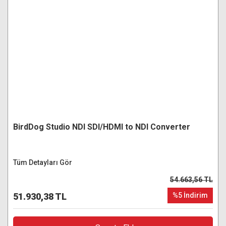
BirdDog Studio NDI SDI/HDMI to NDI Converter
Tüm Detayları Gör
54.663,56 TL
51.930,38 TL
%5 İndirim