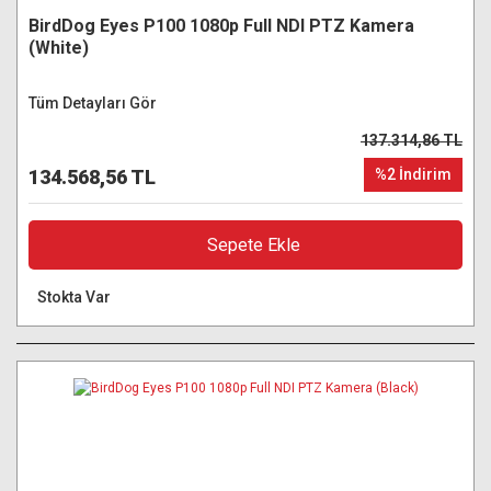
BirdDog Eyes P100 1080p Full NDI PTZ Kamera
(White)
Tüm Detayları Gör
137.314,86 TL
134.568,56 TL
%2 İndirim
Sepete Ekle
Stokta Var