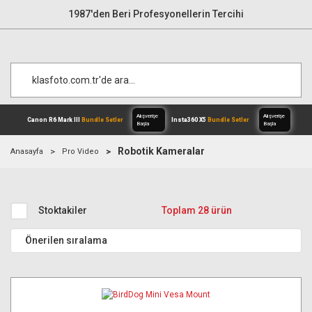
1987'den Beri Profesyonellerin Tercihi
Robotik Kameralar
Anasayfa
Pro Video
Alışverişe
Canon R6 Mark III
Bundle Setler
Inst
Başla
Stoktakiler
Toplam 28 ürün