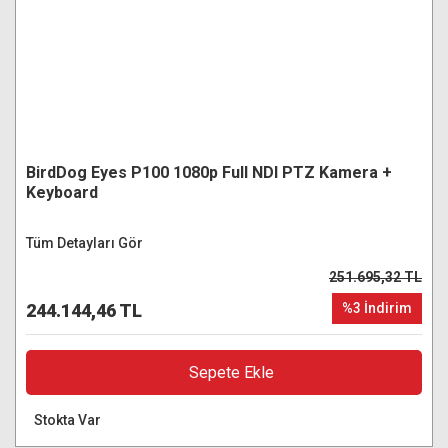
BirdDog Eyes P100 1080p Full NDI PTZ Kamera +
Keyboard
Tüm Detayları Gör
251.695,32 TL
244.144,46 TL
%3 İndirim
Sepete Ekle
Stokta Var