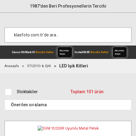
1987'den Beri Profesyonellerin Tercihi
LED Işık Kitleri
Anasayfa
STÜDYO & IŞIK
Alışverişe
Canon R6 Mark III
Bundle Setler
Inst
Başla
Stoktakiler
Toplam 101 ürün