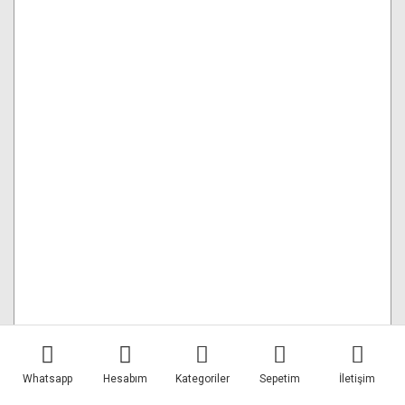
GVM Pro SD300C RGB & Bi-Color LED Video Işığı
Whatsapp
Hesabım
Kategoriler
Sepetim
İletişim