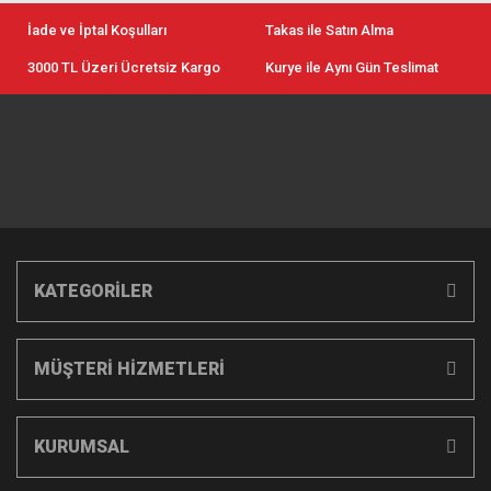
İade ve İptal Koşulları
Takas ile Satın Alma
3000 TL Üzeri Ücretsiz Kargo
Kurye ile Aynı Gün Teslimat
KATEGORİLER
MÜŞTERİ HİZMETLERİ
KURUMSAL