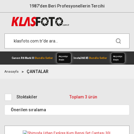
1987'den Beri Profesyonellerin Tercihi
ÇANTALAR
Anasayfa
Alışverişe
Canon R6 Mark III
Bundle Setler
Inst
Stoktakiler
Toplam 3 ürün
Başla