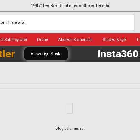
1987'den Beri Profesyonellerin Tercihi
l Sabitleyiciler
Drone
Aksiyon Kameraları
Stüdyo & Işık
T
tler
Insta36
Alışverişe Başla
Blog bulunamadı