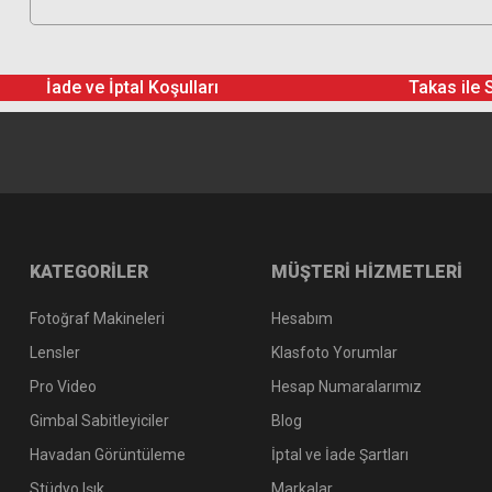
İade ve İptal Koşulları
Takas ile 
KATEGORİLER
MÜŞTERİ HİZMETLERİ
Fotoğraf Makineleri
Hesabım
Lensler
Klasfoto Yorumlar
Pro Video
Hesap Numaralarımız
Gimbal Sabitleyiciler
Blog
Havadan Görüntüleme
İptal ve İade Şartları
Stüdyo Işık
Markalar