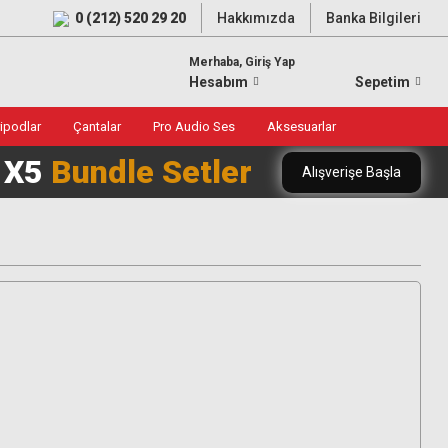
0 (212) 520 29 20
Hakkımızda
Banka Bilgileri
Merhaba, Giriş Yap
Hesabım
Sepetim
ripodlar
Çantalar
Pro Audio Ses
Aksesuarlar
0 X5
Bundle Setler
Alışverişe Başla