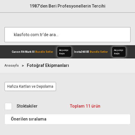
1987'den Beri Profesyonellerin Tercihi
Fotoğraf Ekipmanları
Anasayfa
Alışverişe
Canon R6 Mark III
Bundle Setler
Inst
Hafıza Kartları ve Depolama
Başla
Stoktakiler
Toplam 11 ürün