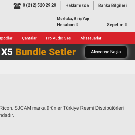
0 (212) 520 29 20
Hakkımızda
Banka Bilgileri
Merhaba, Giriş Yap
Hesabım
Sepetim
ripodlar
Çantalar
Pro Audio Ses
Aksesuarlar
0 X5
Bundle Setler
Alışverişe Başla
 Ricoh, SJCAM marka ürünler Türkiye Resmi Distribütörleri
ndadır.