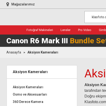
Mağazalarımız
Fotoğraf Makineleri
Lensler
Pro Video
Gimba
Canon R6 Mark III
Bundle Se
Anasayfa
Aksiyon Kameraları
Aks
Aksiyon Kameraları
Aksiyon Ka
Aksiyon Kameraları
tarafından te
Osmo ve Aksesuarları
Doğru ekipman
360 Derece Kamera
Klasfoto.com