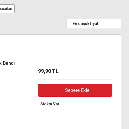
uarları
k Bandı
99,90 TL
Sepete Ekle
Stokta Var