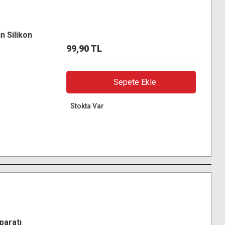
n Silikon
99,90 TL
Sepete Ekle
Stokta Var
paratı