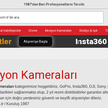
1987'den Beri Profesyonellerin Tercihi
l Sabitleyiciler
Drone
Aksiyon Kameraları
Stüdyo & Işık
T
tler
Insta36
Alışverişe Başla
iyon Kameraları
meraları
kategorimize hoşgeldiniz. GoPro, Insta360, DJI, Sony,
darikleri sağlanmakta olup, 2 yıl resmi distribütörler garantisi altı
 için doğru yerdesiniz güvenli ve keyifli alışverişler dileriz.
.tr / Kuruluş 1987